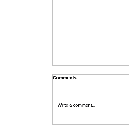
Comments
Write a comment...
The Fastest 3D Printing
Methods Changing