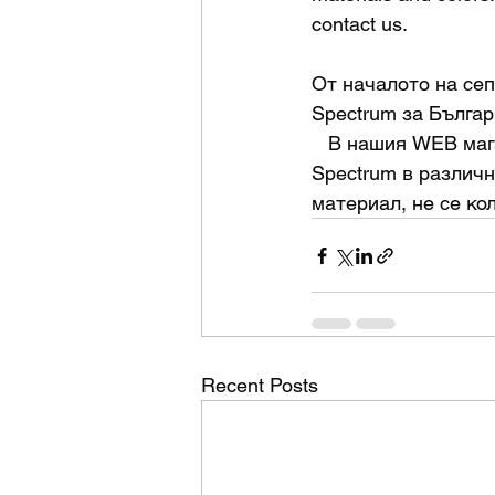
contact us. 
От началото на сеп
Spectrum за Българ
   В нашия WEB магазин можете да намерите висококачествени нишки, идващи от 
Spectrum в различн
материал, не се ко
Recent Posts