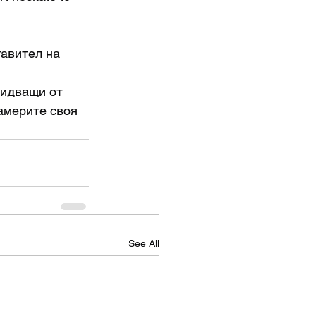
тавител на 
америте своя 
See All